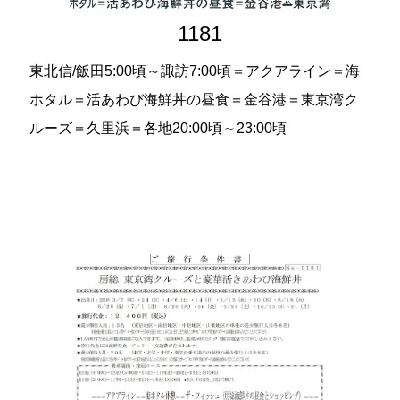
1181
東北信/飯田5:00頃～諏訪7:00頃＝アクアライン＝海
ホタル＝活あわび海鮮丼の昼食＝金谷港＝東京湾ク
ルーズ＝久里浜＝各地20:00頃～23:00頃