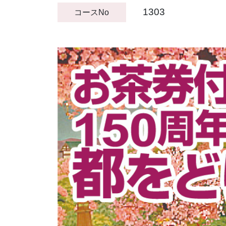
1303
コースNo