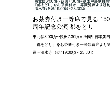
お茶券付き一等席で見る 150
周年記念公演 都をどり
東北信3:00頃〜飯田7:30頃＝祇園甲部歌舞
「都をどり」をお茶券付き一等観覧席より
賞＝清水寺=各地19:00頃～23:30頃