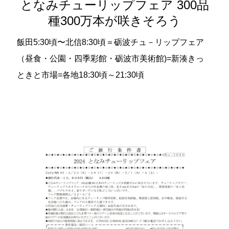
となみチューリップフェア 300品
種300万本が咲きそろう
飯田5:30頃〜北信8:30頃＝砺波チュ－リップフェア
（昼食・公園・四季彩館・砺波市美術館)=新湊きっ
ときと市場=各地18:30頃～21:30頃