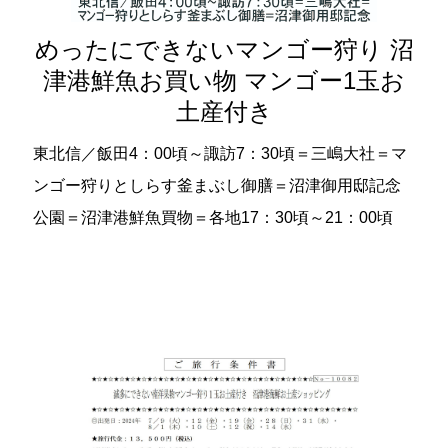
めったにできないマンゴー狩り 沼
津港鮮魚お買い物 マンゴー1玉お
土産付き
東北信／飯田4：00頃～諏訪7：30頃＝三嶋大社＝マ
ンゴー狩りとしらす釜まぶし御膳＝沼津御用邸記念
公園＝沼津港鮮魚買物＝各地17：30頃～21：00頃