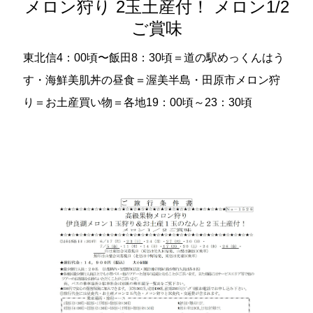
メロン狩り 2玉土産付！ メロン1/2
ご賞味
東北信4：00頃〜飯田8：30頃＝道の駅めっくんはう
す・海鮮美肌丼の昼食＝渥美半島・田原市メロン狩
り＝お土産買い物＝各地19：00頃～23：30頃