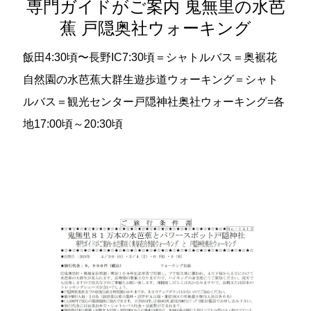
専門ガイドがご案内 鬼無里の水芭
蕉 戸隠奥社ウォーキング
飯田4:30頃〜長野IC7:30頃＝シャトルバス＝奥裾花
自然園の水芭蕉大群生遊歩道ウォーキング＝シャト
ルバス＝観光センター戸隠神社奥社ウォーキング=各
地17:00頃～20:30頃