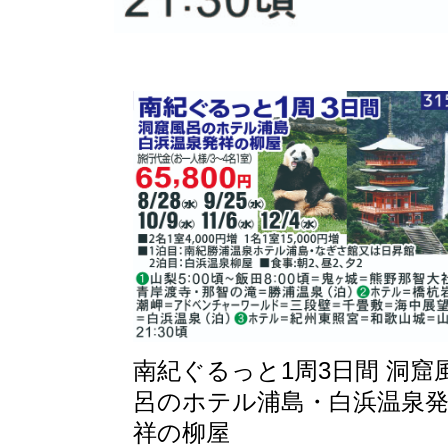
南紀ぐるっと1周3日間 洞窟
呂のホテル浦島・白浜温泉
祥の柳屋