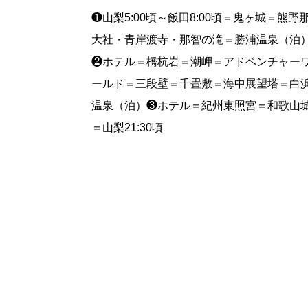
❶山梨5:00頃～飯田8:00頃＝鬼ヶ城＝熊野
大社・青岸渡寺・那智の滝＝勝浦温泉（泊
❷ホテル＝橋杭岩＝潮岬＝アドベンチャー
ールド＝三段壁＝千畳敷＝海中展望塔＝白
温泉（泊）❸ホテル＝紀州東照宮＝和歌山
＝山梨21:30頃