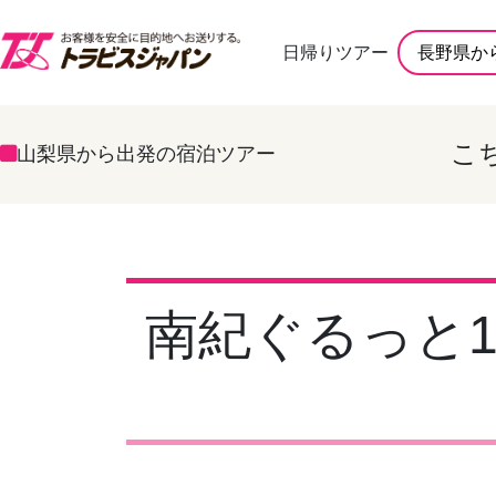
日帰りツアー
長野県か
こ
山梨県から出発の宿泊ツアー
南紀ぐるっと1